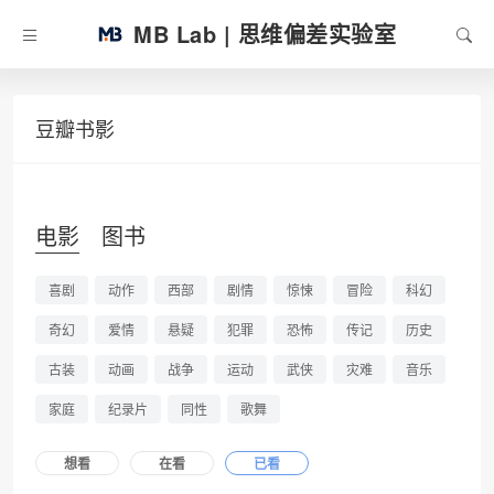
MB Lab | 思维偏差实验室
豆瓣书影
电影
图书
喜剧
动作
西部
剧情
惊悚
冒险
科幻
奇幻
爱情
悬疑
犯罪
恐怖
传记
历史
古装
动画
战争
运动
武侠
灾难
音乐
家庭
纪录片
同性
歌舞
想看
在看
已看