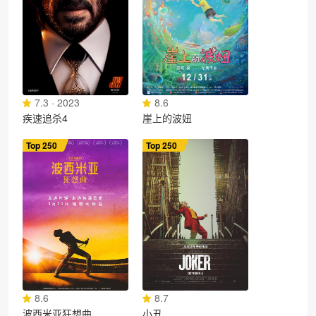
7.3 · 2023
8.6
疾速追杀4
崖上的波妞
Top 250
Top 250
8.6
8.7
波西米亚狂想曲
小丑