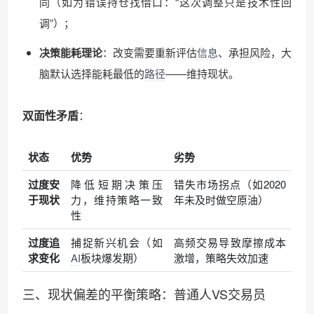
同（如为错误持仓找借口：“这次调整只是技术性回
调”）；
决策能耗理论
：改变需要重新评估
信息
、承担风险，大
脑默认选择能耗最低的
路径
——维持现状。
双面性矛盾
：
状态
优势
劣势
过度安
降低短期决策压
错失市场拐点（如2020
于现状
力，维持策略一致
年未及时做空原油）
性
过度追
捕捉新兴机会（如
高频交易导致摩擦成本
求变化
AI
板块爆发期）
激增，策略失效加速
三、现状偏差的平衡策略：普通人VS交易员