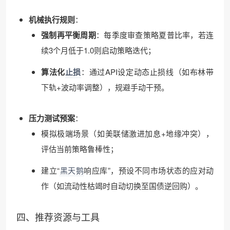
机械执行规则
：
强制再平衡周期
：每季度审查策略夏普比率，若连
续3个月低于1.0则启动策略迭代；
算法化
止损
：通过API设定动态止损线（如布林带
下轨+波动率调整），规避手动干预。
压力测试预案
：
模拟极端场景（如美联储激进加息+地缘冲突），
评估当前策略鲁棒性；
建立“
黑天鹅
响应库”，预设不同市场状态的应对动
作（如流动性枯竭时自动切换至国债逆回购）。
四、推荐资源与工具