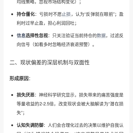
均线策略，忽视市场结构变化）；
持仓僵化
：亏损时不愿
止损
，认为“反弹就在眼前”；盈
利时过早止盈，担心利润回吐；
信息
选择性忽视
：只关注验证当前持仓的
数据
，过滤反
向信号（如看多时忽略经济衰退预警）。
二、现状偏差的深层机制与双面性
形成原因
：
损失厌恶
：神经科学研究显示，损失带来的痛苦强度是
等量收益的2-2.5倍，改变现状会被大脑解读为“潜在损
失”；
认知失调防御
：人们会合理化过去的决策以维护自我认