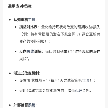
通用应对框架
：
认知重构
工具
：
损益对比表
：量化维持现状与改变的预期收益/损失
（例：持有亏损股的潜在下跌空间 vs 调仓至新兴
资产的预期回报）；
反向
思维
训练
：每周强制列举3个“维持现状的潜在
风险”。
渐进式改变机制
：
设置“现状挑战日”（每月1天尝试新策略/
工具
）；
采用5%试错资金探索新方向，降低
心理
负担。
外部监督
系统
：