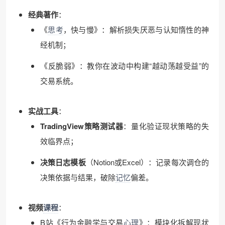
经典著作
：
《
思考
，快与慢》：解析损失厌恶与认知惰性的神
经机制；
《反脆弱》：教你在波动中构建“越动荡越受益”的
交易系统。
实战工具
：
TradingView策略测试器
：量化验证现状策略的失
效临界点；
决策日志模板
（Notion或Excel）：记录每次调仓的
决策依据与结果，破除
记忆
偏差。
视频
课程
：
B站《行为金融学与交易
心理
》：模块化拆解现状