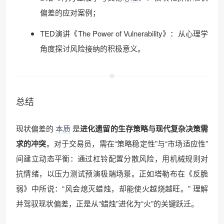
偏差的应对案例；
TED演讲《The Power of Vulnerability》：从心理学
角度探讨风险接纳的积极意义。
总结
现状偏差的
本质
是
进化遗留的生存策略与现代复杂决策需
求的冲突
。对于交易员，需在“策略稳定性”与“市场适应性”
间建立动态平衡：通过杠铃配置分散风险，用机械规则对
抗情绪，以压力测试预演极端场景。正如塔勒布在《反脆
弱》中所说：“风会熄灭蜡烛，却能使火越烧越旺。” 理解
并驾驭现状偏差，正是从“蜡烛”进化为“火”的关键跃迁。