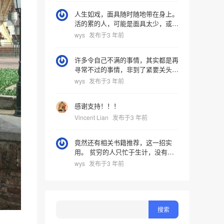
了。
人生如戏，面具随时随地带在身上。
活的累的人，可能是面具太少，或是
不善于表演吧。自我认知，就是要解
wys
发布于3 年前
决“我是谁，我从哪里来，要到哪里
去”的问题吧？
许多令自己不满的事情，其实都是再
寻常不过的事情，非到了紧要关头，
不会引起重视。
wys
发布于3 年前
感谢支持！！！
Vincent Lian
发布于3 年前
竟然还有相关书籍推荐，这一招实
用。 贫穷的人只忙于生计，没有时
间来学习和发展，可悲！
wys
发布于3 年前