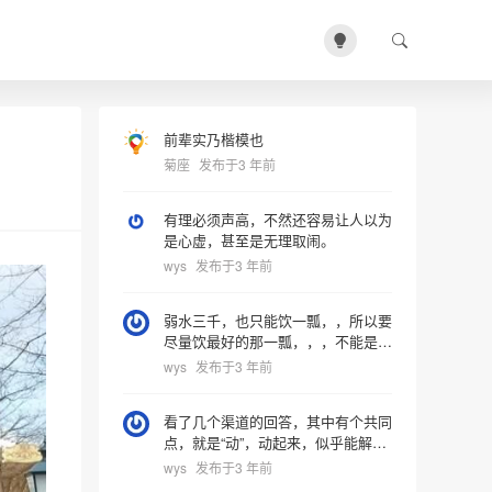
前辈实乃楷模也
菊座
发布于3 年前
有理必须声高，不然还容易让人以为
是心虚，甚至是无理取闹。
wys
发布于3 年前
弱水三千，也只能饮一瓢，，所以要
尽量饮最好的那一瓢，，，不能是，
随随便便的一瓢。所以，不停地选
wys
发布于3 年前
择，反复的比较，价值的偏差，都正
常啊。
看了几个渠道的回答，其中有个共同
点，就是“动”，动起来，似乎能解决
许多问题。 只是现在许多人都已经
wys
发布于3 年前
习惯于安逸的生活了，习惯于懒动