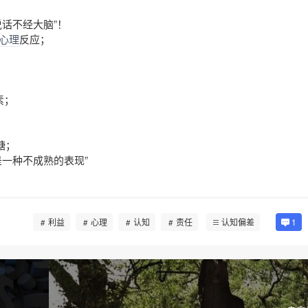
话不经大脑”！
心理
反应；
素；
糖；
是一种不成熟的表现”
利益
心理
认知
责任
认知偏差
1