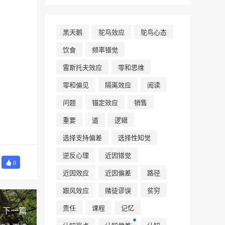
黑天鹅
鸵鸟效应
鸵鸟心态
饮食
频率错觉
雷斯托夫效应
零和思维
零和偏见
隔离效应
阅读
问题
锚定效应
销售
重要
道
逻辑
选择支持偏差
选择性知觉
逆反心理
近因错觉
0
近因效应
近因偏差
路径
跟风效应
赌徒谬误
贫穷
责任
课程
记忆
下一篇