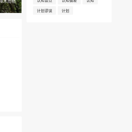
认知盲点
认知偏差
认知
择木而栖
计划谬误
计划