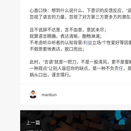
心直口快：想到什么说什么，下意识的反馈反应，“说
忽视了语言的力量，忽视了对方第三方更多方的潜在
且不说辞不达意，言不由衷，意犹未尽；
就算语言精确，表达清晰，酣畅淋漓；
不考虑听众听者的认知背景/
利益
立场/个性爱好等因
不假思索地表达，脱口而出；
此时，“言语”就是一把刀，不是一股清风，更不是蜜
一种观点“让别人容忍你的缺点，是一种不负
责任
，
祸从口出，谨言慎行。
manbun
上一篇