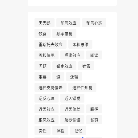
黑天鹅
鸵鸟效应
鸵鸟心态
饮食
频率错觉
雷斯托夫效应
零和思维
零和偏见
隔离效应
阅读
问题
锚定效应
销售
重要
道
逻辑
选择支持偏差
选择性知觉
逆反心理
近因错觉
近因效应
近因偏差
路径
跟风效应
赌徒谬误
贫穷
责任
课程
记忆