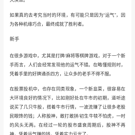
如果真的去考究当时的环境，有可能只是因为“运气”，因
为各种机缘巧合，最终成就了胜利者。
新手
在很多游戏中，尤其是打牌/麻将等棋牌游戏，对于一个新
手而言，人们会经常发现他的运气不错。在略懂规则时，
凭着手里的好牌通杀四方，让众多的老手不得不服。
在股票投机中，也存在同类现象，一个新韭菜，很容易在
大环境良好的情况下，比如刚好处在牛市的初期，道听途
说买了几只牛股，搭着牛市行情，一波流赚了让很多老股
民眼馋的钱；人称股神，敢打敢拼/初生牛犊不怕虎，一时
的风头无两。在经过一轮的股市盛衰周期后，股神不再
神，凭着运气赚的钱，凭着实力亏光了。