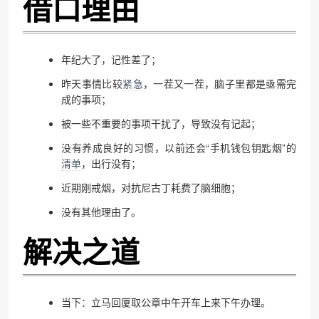
借口理由
年纪大了，记性差了；
昨天事情比较
紧急
，一茬又一茬，脑子里都是亟需完
成的事项；
被一些不重要的事项干扰了，导致没有记起；
没有养成良好的习惯，以前还会“手机钱包钥匙烟”的
清单
，出行没有；
近期刚戒烟，对抗尼古丁耗费了脑细胞；
没有其他理由了。
解决之道
当下：立马回厦取公章中午开车上来下午办理。