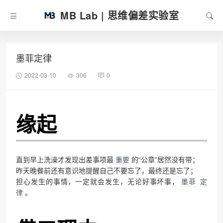
MB Lab | 思维偏差实验室
墨菲定律
2022-03-10
306
0
缘起
直到早上洗澡才发现出差事项最
重要
的“公章”居然没有带；
昨天晚餐前还有意识地提醒自己不要忘了，最终还是忘了；
担心发生的事情，一定就会发生，无论好事坏事，
墨菲
定
律
。