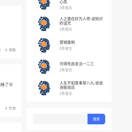
心态
3条留言
人之患在好为人师-谈知识
的诅咒
3条留言
营销案例
2条留言
务
销售
可得性启发法一二三
2条留言
人生不如意事常八九-说说
地睡了半
消极效应
2条留言
饮食