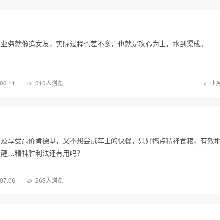
做业务就像追女友，实际过程也差不多，也就是攻心为上，水到渠成。
.08.11
316人浏览
业
得及享受高价肯德基，又不想尝试车上的快餐，只好搞点精神食粮，有效
闹醒…精神胜利法还有用吗？
.07.06
263人浏览