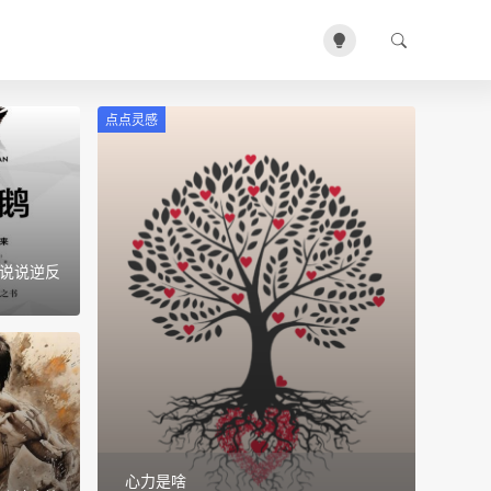
点点灵感
-说说逆反
心力是啥