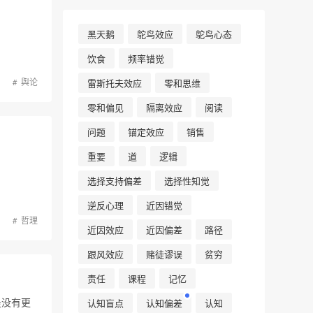
黑天鹅
鸵鸟效应
鸵鸟心态
饮食
频率错觉
舆论
雷斯托夫效应
零和思维
零和偏见
隔离效应
阅读
问题
锚定效应
销售
重要
道
逻辑
选择支持偏差
选择性知觉
逆反心理
近因错觉
哲理
近因效应
近因偏差
路径
跟风效应
赌徒谬误
贫穷
责任
课程
记忆
是没有更
认知盲点
认知偏差
认知