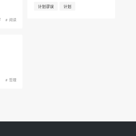
计划谬误
计划
学
阅读
哲理