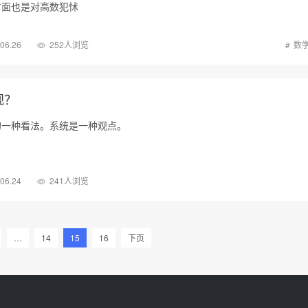
方面也是对高数犯怵
.06.26
252人浏览
数
观？
的一种看法。系统是一种观点。
.06.24
241人浏览
…
14
15
16
下页