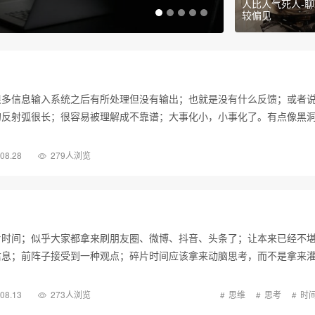
人比人气死人-
较偏见
很多信息输入系统之后有所处理但没有输出；也就是没有什么反馈；或者
的反射弧很长；很容易被理解成不靠谱；大事化小，小事化了。有点像黑
.08.28
279人浏览
片时间；似乎大家都拿来刷朋友圈、微博、抖音、头条了；让本来已经不
信息；前阵子接受到一种观点；碎片时间应该拿来动脑思考，而不是拿来
.08.13
273人浏览
思维
思考
时