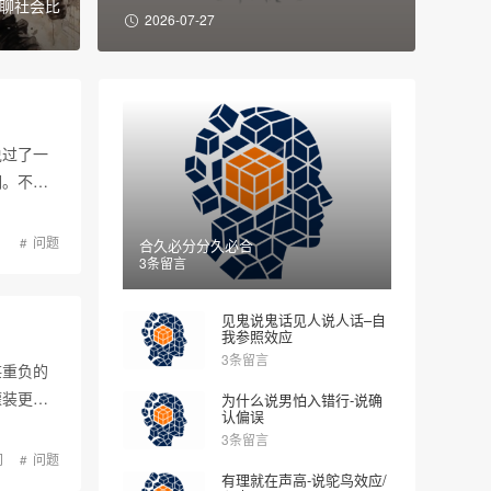
聊聊社会比
2026-07-27
说过了一
洞。不
问题
合久必分分久必合
3条留言
见鬼说鬼话见人说人话–自
我参照效应
3条留言
堪重负的
灌装更
为什么说男怕入错行-说确
认偏误
3条留言
间
问题
有理就在声高-说鸵鸟效应/