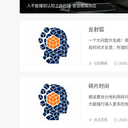
人不能赚到认知之外的钱-谈谈模糊效应
反射弧
一个大问题大毛病！
段时间才反馈；所谓
靠…
认知偏差
2020
碎片时间
都说要充分地利用碎
大脑强行填入更多的
多…
点点灵感
2020