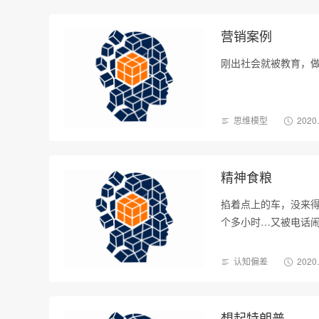
营销案例
刚出社会就被教育，
思维模型
2020
精神食粮
掐着点上的车，没来
个多小时…又被电话
认知偏差
2020
想起特朗普