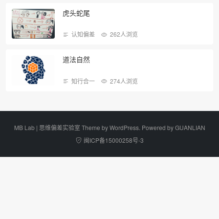
虎头蛇尾
认知偏差
262人浏览
道法自然
知行合一
274人浏览
MB Lab | 思维偏差实验室 Theme by
WordPress
. Powered by
GUANLIAN
闽ICP备15000258号-3